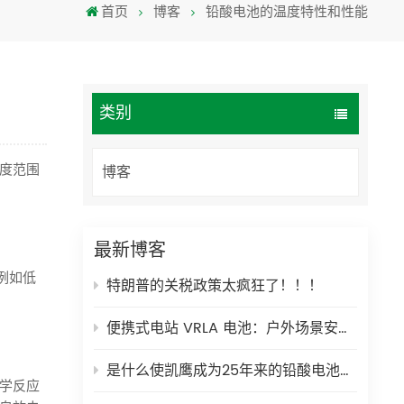
首页
博客
铅酸电池的温度特性和性能
Türkçe
فارسی
العربية
类别
度范围
博客
最新博客
例如低
特朗普的关税政策太疯狂了！！！
便携式电站 VRLA 电池：户外场景安全耐用的能源解决方案
是什么使凯鹰成为25年来的铅酸电池制造业中受信任的全球合作伙伴？
学反应