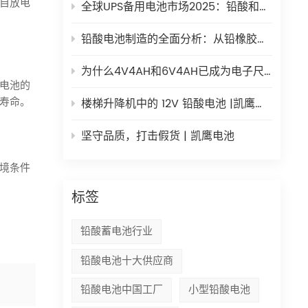
自放电
全球UPS备用电池市场2025：铅酸和锂电池如何共存
铅酸电池制造的全面分析：从铅橡胶到绿色板
为什么4V4AH和6V4AH已成为电子尺度的首选电源？
电池的
寿命。
楼梯升降机中的 12V 铅酸电池 |凯鹰动力
坚守品质，打击假货 | 凯鹰电池
境条件
标签
铅酸蓄电池行业
铅酸电池十大供应商
铅酸电池中国工厂
小型铅酸电池