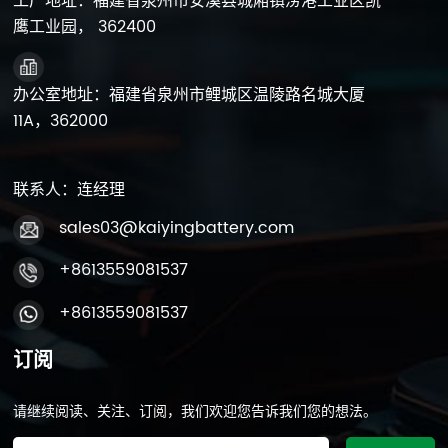
工厂地址：福建省泉州市安溪县城厢镇涝港工业区凯
题。 2. 充电管理和防止深度放电正确的充电管理是延长电池
鹰工业园， 362400
寿命的关键。使用智能充电器可以根据电池的状况自动调整
充电电流和电压，防止过度充电。同时，深度放电会大大缩
短电池的使用寿命。为避免这种情况，建议在长时间不使用
办公室地址：福建省泉州市鲤城区温陵路名城大厦
摩托车时断开电池或使用维护充电器，以保持电池处于良好
11A，362000
状态。 3、环境控制和良好的使用习惯环境对电池性能影响
很大。极端温度会损害电池内部的化学反应，缩短其使用寿
命。所以，保存起来很重要 动力运动电池 放在合适、干燥
联系人：连经理
的地方。此外，良好的使用习惯，例如避免频繁的短途旅
行，有助于减少不必要的充电周期并减缓电池的老化过
sales03@kaiyingbattery.com
程。 技术维护和专业支持 1. 更换电池 和专业服务当电池性
能明显下降时，最好更换新电池，而不是尝试自行修复。免
+8613559081537
维护电池的密封设计使得维修变得困难，因此更换电池是更
安全可靠的选择。对于深度检查或内部问题，最好寻求专业
+8613559081537
服务提供商的帮助，以确保电池的安全和性能。 2、安装电
池管理系统（BMS）并学习维护技能电池管理系统（BMS）
订阅
可以实时监控电池的状态，提供保护并优化充电和放电过
程，从而提高整体性能并延长电池的使用寿命。用户还应学
请继续阅读、关注、订阅，我们欢迎您告诉我们您的想法。
习正确的维护技巧，了解免维护的正确使用方法 铅酸电池
以避免因操作不当而造成损坏。 虽然免维护铅酸电池比传统