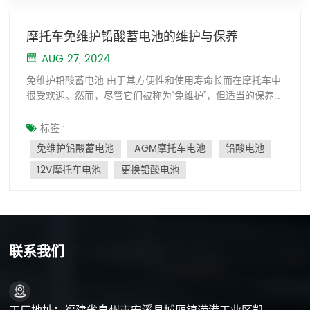
摩托车免维护铅酸蓄电池的维护与保养
AUG 27, 2024
免维护铅酸蓄电池 由于其方便性和使用寿命长而在摩托车中
很受欢迎。然而，尽管它们被称为“免维护”，但适当的保养
对于确保最佳性能和延长电池寿命仍然至关重要。本文将指
导您了解这些电池的正确维护策略。 电池YTX5A-BS 电池
标签 :
12N6.5L-BS 电池12N9L-BS 电池YTX9A-BS 了解免维护铅
免维护铅酸蓄电池
AGM摩托车电池
铅酸电池
酸电池 免维护铅酸蓄电池采用铅钙合金板栅，大大减少了使
12V摩托车电池
更换铅酸电池
用过程中的失水量，使电池的维护要求较低。电解液被密封
在电池内部，因此用户不能也不需要添加液体。然而，这并
不意味着电池完全不需要保养。通过正确使用和维护它，您
可以大大延长其使用寿命并使其在整个生命周期中保持良好
的性能。 维护和保养策略 1.定期检查和电压监测虽然不能添
加液体或打开电池，但定期检查电池的外观和性能仍然至关
联系我们
重要。寻找外壳肿胀、泄漏或损坏等迹象，因为这些可能表
明存在潜在问题。使用电压表定期监测电池电压也很重要。
充满电的 AGM摩托车电池 应显示 12.6 至 12.8 伏之间的电
压。如果电压较低，则电池可能需要充电或存在其他问