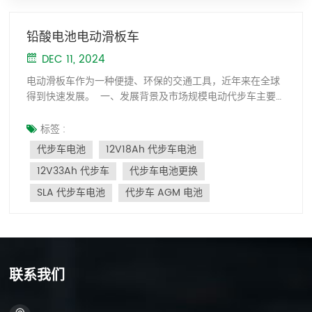
铅酸电池电动滑板车
DEC 11, 2024
电动滑板车作为一种便捷、环保的交通工具，近年来在全球
得到快速发展。 一、发展背景及市场规模电动代步车主要
针对老年人、残疾人以及有短途出行需求的人群。随着全球
老龄化加剧和环保意识的兴起，对电动滑板车的需求持续扩
标签 :
大。据华昂智网预测，2023年全球电动滑板车行业市场规模
代步车电池
12V18Ah 代步车电池
约为7.35亿美元，行业呈现快速发展态势。在中国，电动代
12V33Ah 代步车
代步车电池更换
步车市场规模也在不断增长，预计2023年将达到5.24亿美
元，同比增长7.82%。 2、政策环境中国政府实施了《绿色
SLA 代步车电池
代步车 AGM 电池
出行创建行动计划》等一系列节能减排绿色出行政策，旨在
推动绿色项目，鼓励使用电动滑板车等低碳交通工具。此
外，中国政府还出台了电动自行车更新换代政策，鼓励消费
者购买符合标准的新型电动自行车，特别是使用电动自行车
的电动自行车。 铅酸电池，减少锂电池可能带来的安全风
联系我们
险。 3. 电池选择和安全考虑电动滑板车主要使用铅酸电池和
锂电池。铅酸电池由于安全性高、成本低而被广泛采用。虽
然锂电池能量密度较高、使用寿命较长，但存在着火、爆炸