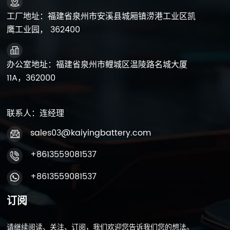
等安全隐患，特别是在过度充电和短路的情况下。因此，中
工厂地址：福建省泉州市安溪县城厢镇涝港工业区凯
国政府鼓励使用铅酸电池来增强电动滑板车的安全性
鹰工业园， 362400
能。 4、市场趋势技术的进步和消费者需求的变化将继续推
动电动滑板车行业的发展。全球市场规模预计将保持增长，
亚洲市场份额有望增加。在中国，在政策支持下，电动滑板
办公室地址：福建省泉州市鲤城区温陵路名城大厦
车行业将迎来新的发展机遇，市场潜力巨大。 电动滑板车以
11A，362000
其环保、便利而著称，在全球市场尤其是中国增长迅速。在
政策和市场需求的推动下，该行业有望持续扩张，为人们提
供更加安全、高效的出行选择。
联系人：连经理
sales03@kaiyingbattery.com
+8613559081537
+8613559081537
订阅
请继续阅读、关注、订阅，我们欢迎您告诉我们您的想法。