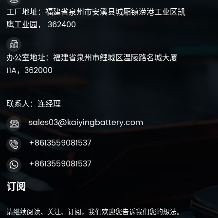
多应用场景中仍然具有竞争优势。 2、循环寿命有限：虽然
铅酸电池的循环寿命较短，但技术改进和定期维护可以有效
工厂地址：福建省泉州市安溪县城厢镇涝港工业区凯
延长其寿命，减少更换频率和成本。 3.环境问题：铅酸电池
鹰工业园， 362400
的生产和回收会对环境产生影响，但随着环保技术和工艺的
进步，这些问题正在逐步得到解决。 机会 1、新能源政策支
持：全球对新清洁能源的重视为铅酸电池提供了新的市场机
办公室地址：福建省泉州市鲤城区温陵路名城大厦
会。各国的扶持政策有利于铅酸蓄电池行业的发展。 2、技
11A，362000
术进步：电池结构和材料的改进等技术创新可以进一步提升
铅酸电池的性能和应用范围，增强其市场竞争力。 3、市场
需求不断增长：随着电动汽车和储能系统的快速发展，对高
联系人：连经理
性能电池的需求不断增加，使得铅酸电池有潜力在新兴领域
发挥更大作用。 4、国际合作与贸易：全球市场为铅酸蓄电
sales03@kaiyingbattery.com
池行业提供了更广阔的发展空间和合作机会，促进了国际化
增长。 威胁 1、替代技术的竞争：锂电池和其他电池新技术
+8613559081537
的发展可能会侵蚀铅酸电池的市场份额，但其成本效益和成
熟的技术仍然提供竞争优势。 2.更严格的环境法规：日益严
+8613559081537
格的环境法规可能会提高铅酸电池的生产和回收成本，但这
也推动行业采取更加环保的做法。 3、原材料价格波动：铅
订阅
价波动会影响铅酸蓄电池的生产成本和市场定价，但有效的
供应链管理和成本控制可以减轻这些影响。 4.技术过时：技
请继续阅读、关注、订阅，我们欢迎您告诉我们您的想法。
术的快速进步可能会使现有的铅酸电池技术过时，但持续的