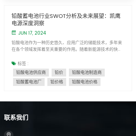
铅酸蓄电池行业SWOT分析及未来展望：凯鹰
电源深度洞察
JUN 17, 2024
铅酸电池作为一种历史悠久、应用广泛的储能技术，多年来
在各个领域发挥着至关重要的作用。随着新能源技术的快速
发展，铅酸蓄电池行业面临着前所未有的机遇和挑战。本文
运用SWOT分析方法，深入探讨铅酸蓄电池行业的优势、劣
标签 :
势、机遇和威胁，旨在为行业参与者提供战略决策参考。 优
铅酸电池供应商
铅价
铅酸电池制造商
势 1、成本效益：铅酸电池的生产和维护成本极低，在价格
铅酸蓄电池厂
铅价格
铅酸电池价格
敏感的市场中极具优势，为客户提供经济的储能解决方
案。 2、技术成熟：铅酸蓄电池技术成熟，应用基础广泛，
性能稳定，可靠性高，故障率低。 3、回收利用：铅酸蓄电
池回收率高，铅材料可重复利用，有利于资源节约和环境保
护，实现绿色循环经济。 4、应用范围广：从汽车启动电池
到大型储能系统，铅酸电池应用于各个领域，市场需求稳
联系我们
定。 弱点 1、能量密度相对较低：虽然铅酸电池的能量密度
低于一些新型电池技术，但其成熟的技术和低廉的成本在许