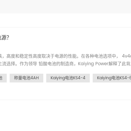
电源？
度和稳定性高度取决于电源的性能。在各种电池选项中， 4v4ah
需要稳定的低压输入（例如4V或6V），以确保传感器和芯片的精确
池
称量电池4AH
Kaiying电池KS4-4
Kaiying电池KS4-
功率要求完全匹配，从而防止了电压波动引起的测量误差。这对于高精度
命4AH容量：提供持久的功率，满足电子尺度的需求，以扩展备用或
池特性：长期循环寿命和低自我放电率，即使长时间存储也可以确保稳
大的适应性电子尺度通常具有有限的内部空间。 4V4AH和6V4A
电子尺度结构中，从而迎合便携式设备和固定设备。 高安全性和环境
或振动，没有爆炸风险。这符合工业研讨会和室外设置中使用的电子
 Power的电池更加可靠，可确保环境友好和耐用性。 具有成本效益的解