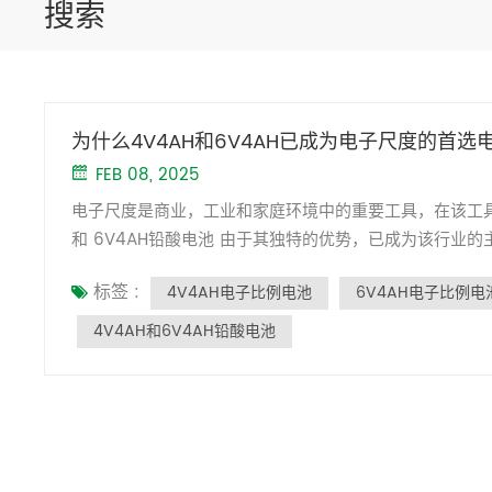
搜索
为什么4V4AH和6V4AH已成为电子尺度的首选
FEB 08, 2025
电子尺度是商业，工业和家庭环境中的重要工具，在该工具，高
和 6V4AH铅酸电池 由于其独特的优势，已成为该行业的主流选择。作为领导 铅酸电池的制造商，Kaiying Power解释了此背后
的原因： 准确测量的高压兼容性电子尺度的电路设计通常
标签 :
4V4AH电子比例电池
6V4AH电子比例电
作。 4V4AH和6V4AH电池的电压输出与电子尺度的
场景（例如实验室和药物领域）尤其重要。 平衡能力和寿
4V4AH和6V4AH铅酸电池
繁使用（例如零售结帐计数器，物流称重站）。 铅酸电
的功率，从而降低了替换频率和维护成本。 紧凑的设计和强
池的紧凑尺寸和轻巧的设计使它们可以轻松地集成到各种
应性铅酸电池在复杂的环境中保持稳定，例如充电，高温
的安全要求。 IP67保护评级和ROHS认证，Kaiying