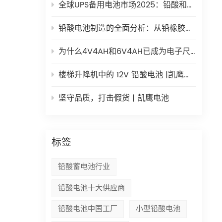
例如
全球UPS备用电池市场2025：铅酸和锂电池如何共存
铅酸电池制造的全面分析：从铅橡胶到绿色板
等国
为什么4V4AH和6V4AH已成为电子尺度的首选电源？
楼梯升降机中的 12V 铅酸电池 |凯鹰动力
坚守品质，打击假货 | 凯鹰电池
标签
铅酸蓄电池行业
铅酸电池十大供应商
铅酸电池中国工厂
小型铅酸电池