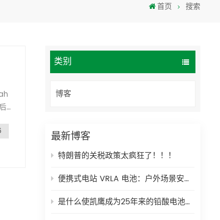
首页
搜索
Türkçe
فارسی
العربية
类别
博客
操
6
称重
最新博客
频
特朗普的关税政策太疯狂了！！！
定
H电
便携式电站 VRLA 电池：户外场景安全耐用的能源解决方案
适
尺度
是什么使凯鹰成为25年来的铅酸电池制造业中受信任的全球合作伙伴？
决方